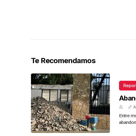
Te Recomendamos
Repor
Aban
A
Entre mo
abandona