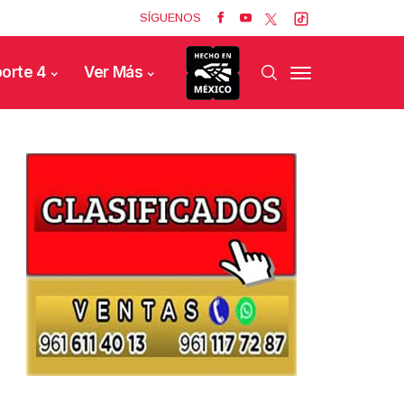
SÍGUENOS
orte 4
Ver Más