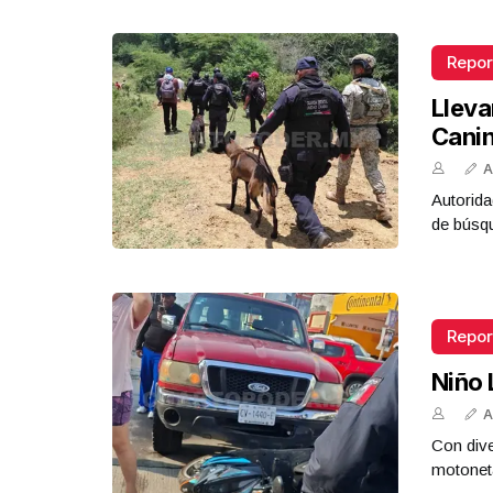
Repor
Lleva
Cani
A
Autorida
de búsq
Repor
Niño 
A
Con dive
motoneta