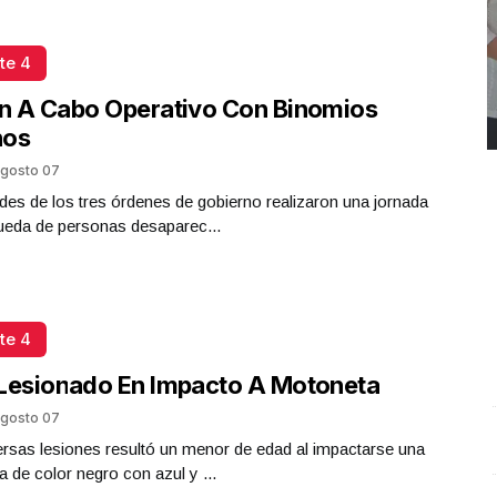
te 4
n A Cabo Operativo Con Binomios
nos
gosto 07
des de los tres órdenes de gobierno realizaron una jornada
ueda de personas desaparec...
te 4
Lesionado En Impacto A Motoneta
gosto 07
REPORTE4 | 03 10 2025 con Rodolfo Flores
.
U
rsas lesiones resultó un menor de edad al impactarse una
REPORTE4 | 03 10 2025 con Rodolfo Flores
e
 de color negro con azul y ...
Octubre 03 l 11 Visitas
O