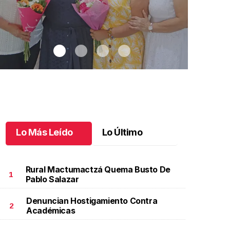
Lo Más Leído
Lo Último
Rural Mactumactzá Quema Busto De
1
Pablo Salazar
Denuncian Hostigamiento Contra
na emotiva jubilación en educación especial
.
Una
Santiago cu
2
Académicas
motiva jubilación en educación especial
Octubre 03 
ctubre 04 l