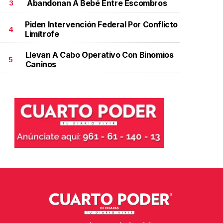
Abandonan A Bebé Entre Escombros
3
Piden Intervención Federal Por Conflicto
4
Limítrofe
Llevan A Cabo Operativo Con Binomios
5
Caninos