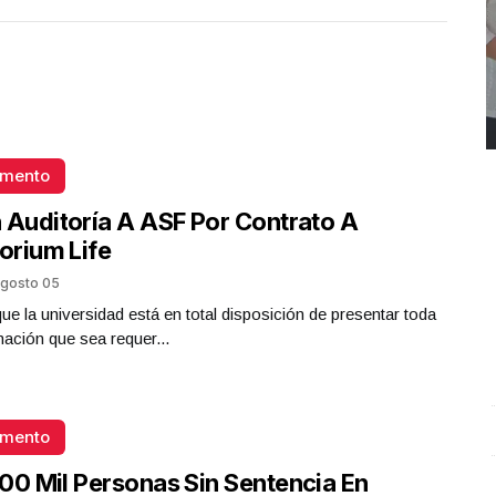
omento
 Auditoría A ASF Por Contrato A
torium Life
gosto 05
que la universidad está en total disposición de presentar toda
mación que sea requer...
omento
REPORTE4 | 03 10 2025 con Rodolfo Flores
.
U
REPORTE4 | 03 10 2025 con Rodolfo Flores
e
00 Mil Personas Sin Sentencia En
Octubre 03 l 10 Visitas
O