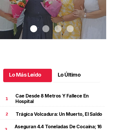
Lo Más Leído
Lo Último
Cae Desde 8 Metros Y Fallece En
1
Hospital
Trágica Volcadura: Un Muerto, El Saldo
2
na emotiva jubilación en educación especial
.
Una
Santiago cu
motiva jubilación en educación especial
Octubre 03 
Aseguran 4.4 Toneladas De Cocaína; 16
ctubre 04 l
3