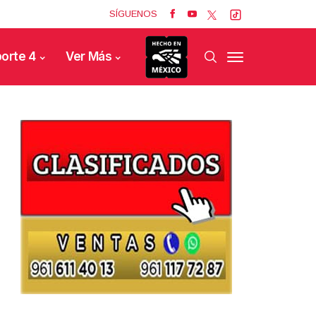
SÍGUENOS
orte 4
Ver Más