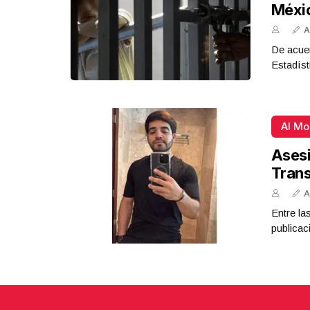
Méxi
A
De acue
Estadíst
Al M
Asesi
Tran
A
Entre la
publicac