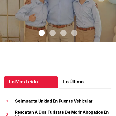
Recibiendo la eucaristía
.
Recibiendo la eucaristía
Julio 08 l
Lo Más Leído
Lo Último
Se Impacta Unidad En Puente Vehicular
1
Rescatan A Dos Turistas De Morir Ahogados En
2