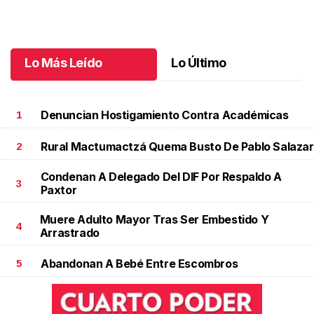
Alejandro unieron sus vidas
Octubre 08 l
Lo Más Leído
Lo Último
Denuncian Hostigamiento Contra Académicas
1
Rural Mactumactzá Quema Busto De Pablo Salazar
2
Condenan A Delegado Del DIF Por Respaldo A
3
Paxtor
Muere Adulto Mayor Tras Ser Embestido Y
4
Arrastrado
Abandonan A Bebé Entre Escombros
5