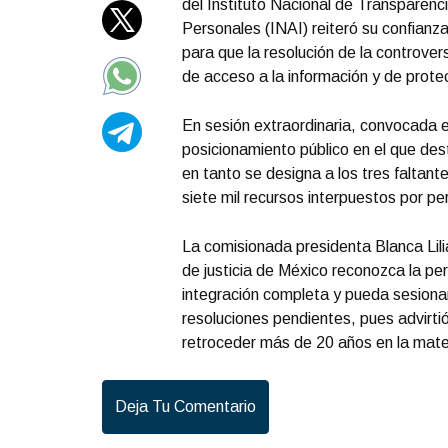
del Instituto Nacional de Transparenc
Personales (INAI) reiteró su confianz
para que la resolución de la controver
de acceso a la información y de prote
En sesión extraordinaria, convocada en
posicionamiento público en el que des
en tanto se designa a los tres faltan
siete mil recursos interpuestos por p
La comisionada presidenta Blanca Lili
de justicia de México reconozca la pe
integración completa y pueda sesionar 
resoluciones pendientes, pues advirtió
retroceder más de 20 años en la mater
Deja Tu Comentario