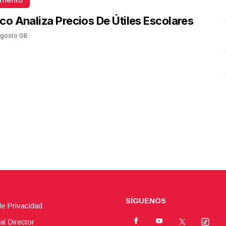
Presidenta Claudia Sheinbaum
co Analiza Precios De Útiles Escolares
Octubre 06 l 21 Visitas
gosto 08
SÍGUENOS
de Privacidad
al Director