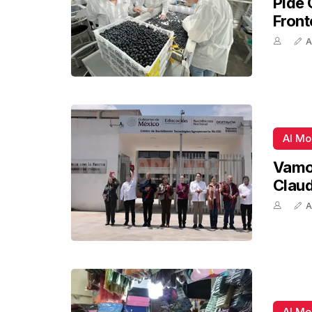
Pide 
Front
A
Al M
Vamos
Claud
A
Al M