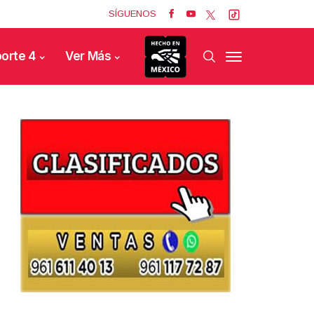
SÍGUENOS
orte 4
Ver Más