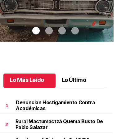
Lo Más Leído
Lo Último
Denuncian Hostigamiento Contra
1
Académicas
Rural Mactumactzá Quema Busto De
utos clásicos invaden Tuxtla Gutiérrez
.
Autos
Bautizo y pr
2
Pablo Salazar
lásicos invaden Tuxtla Gutiérrez
de Patricio
ctubre 07 l
Octubre 07 