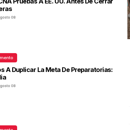
CNA Pruebas A EE. UU. Antes De Cerrar
eras
gosto 08
omento
 A Duplicar La Meta De Preparatorias:
ia
gosto 08
Conferencia de prensa matutina. Lunes 06 de Octubre
A
2025 | Presidenta Claudia Sheinbaum
.
Conferencia de
c
prensa matutina. Lunes 06 de Octubre 2025 |
O
omento