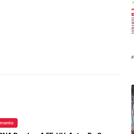
Portada Octubre 04
P
omento