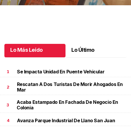
Una vida en la educación
.
Una vida en la educación
Octubre 11 l
Lo Más Leído
Lo Último
Se Impacta Unidad En Puente Vehicular
1
Rescatan A Dos Turistas De Morir Ahogados En
2
Mar
Acaba Estampado En Fachada De Negocio En
3
Colonia
Avanza Parque Industrial De Llano San Juan
4