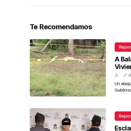
Te Recomendamos
Repor
A Bal
Vivi
A
Un ataqu
Gutiérre
Repor
Escla