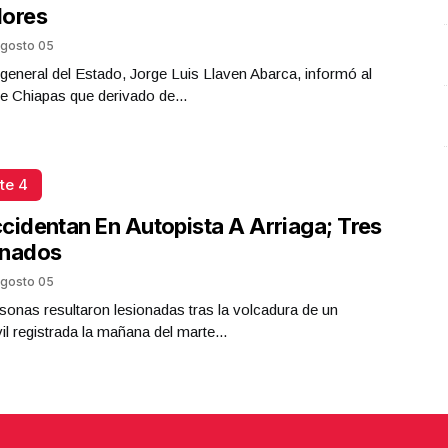
flores
Alberto Saldaña Argüello y Valeria Mangas Cardoza
Octubre 15 l 6 Visitas
gosto 05
l general del Estado, Jorge Luis Llaven Abarca, informó al
e Chiapas que derivado de...
te 4
cidentan En Autopista A Arriaga; Tres
onados
gosto 05
sonas resultaron lesionadas tras la volcadura de un
l registrada la mañana del marte...