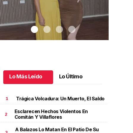
Lo Más Leído
Lo Último
Trágica Volcadura: Un Muerto, El Saldo
1
Esclarecen Hechos Violentos En
2
Comitán Y Villaflores
agui y Renata realizan su sueño
.
Magui y Renata
Celebrando a
ealizan su sueño
Octubre 14 
A Balazos Lo Matan En El Patio De Su
ctubre 15 l
3