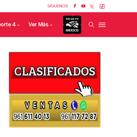
SÍGUENOS
orte 4
Ver Más