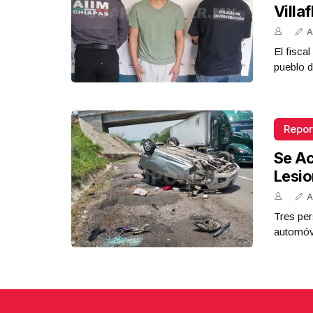
Villa
A
El fisca
pueblo d
Repor
Se Ac
Lesi
A
Tres per
automóvi