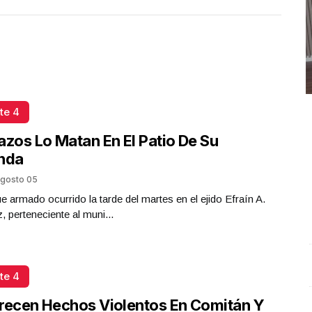
te 4
azos Lo Matan En El Patio De Su
enda
gosto 05
e armado ocurrido la tarde del martes en el ejido Efraín A.
z, perteneciente al muni...
te 4
#Entrevista con Ciro Castillo; en el estudio Jesús Alberto
M
Saldaña Argüello y Valeria Mangas Cardoza
.
r
recen Hechos Violentos En Comitán Y
#Entrevista con Ciro Castillo; en el estudio Jesús
O