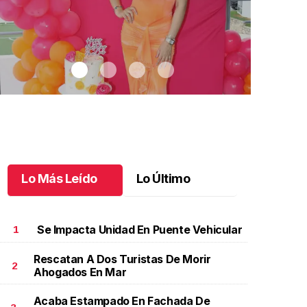
Lo Más Leído
Lo Último
Se Impacta Unidad En Puente Vehicular
1
Rescatan A Dos Turistas De Morir
2
Ahogados En Mar
eliz vuelta al sol, Ana Cris
.
Feliz vuelta al sol, Ana
Ximena y su 
ris
explosiva f
Acaba Estampado En Fachada De
unio 27 l
Junio 26 l