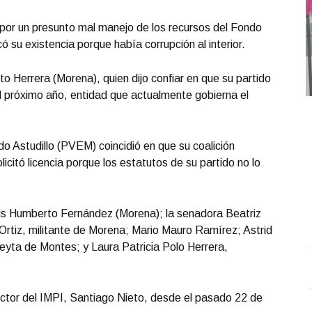
por un presunto mal manejo de los recursos del Fondo
có su existencia porque había corrupción al interior.
to Herrera (Morena), quien dijo confiar en que su partido
l próximo año, entidad que actualmente gobierna el
do Astudillo (PVEM) coincidió en que su coalición
olicitó licencia porque los estatutos de su partido no lo
uis Humberto Fernández (Morena); la senadora Beatriz
rtiz, militante de Morena; Mario Mauro Ramírez; Astrid
eyta de Montes; y Laura Patricia Polo Herrera,
REPORTE4 | 26 06 2026 con Rodolfo Flores
.
F
REPORTE4 | 26 06 2026 con Rodolfo Flores
C
rector del IMPI, Santiago Nieto, desde el pasado 22 de
Junio 26 l 3 Visitas
J