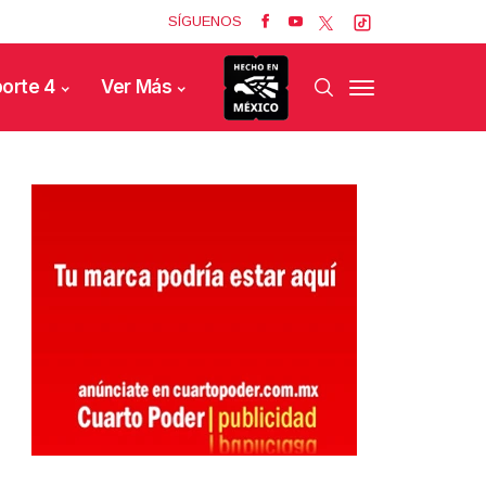
SÍGUENOS
orte 4
Ver Más