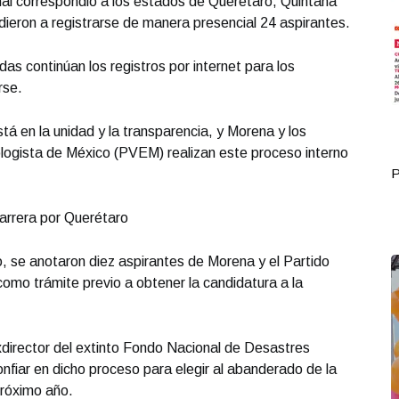
al correspondió a los estados de Querétaro, Quintana
ieron a registrarse de manera presencial 24 aspirantes.
das continúan los registros por internet para los
rse.
tá en la unidad y la transparencia, y Morena y los
ologista de México (PVEM) realizan este proceso interno
Portada Junio 24
P
arrera por Querétaro
o, se anotaron diez aspirantes de Morena y el Partido
mo trámite previo a obtener la candidatura a la
director del extinto Fondo Nacional de Desastres
nfiar en dicho proceso para elegir al abanderado de la
 próximo año.