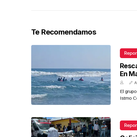
Te Recomendamos
Repor
Resca
En M
A
El grupo
Istmo Co
Repor