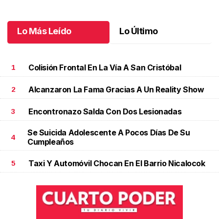
Octubre 06 l
Lo Más Leído
Lo Último
Colisión Frontal En La Vía A San Cristóbal
1
Alcanzaron La Fama Gracias A Un Reality Show
2
Encontronazo Salda Con Dos Lesionadas
3
Se Suicida Adolescente A Pocos Días De Su
4
Cumpleaños
Taxi Y Automóvil Chocan En El Barrio Nicalocok
5