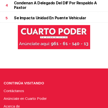
Condenan A Delegado Del DIF Por Respaldo A
4
Paxtor
Se Impacta Unidad En Puente Vehicular
5
CONTINÚA VISITANDO
Contáctanos
Anúnciate en Cuarto Poder
Acerca de