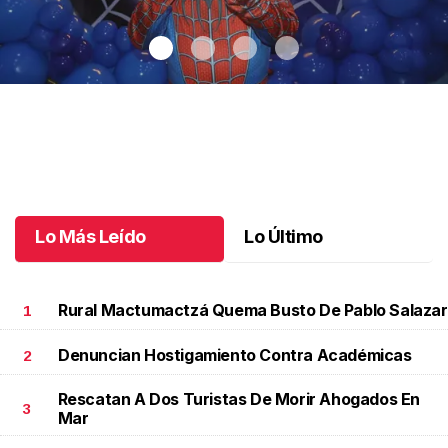
Santiago cumplió 3 años
.
Santiago cumplió 3 años
Octubre 03 l
Lo Más Leído
Lo Último
Rural Mactumactzá Quema Busto De Pablo Salazar
1
Denuncian Hostigamiento Contra Académicas
2
Rescatan A Dos Turistas De Morir Ahogados En
3
Mar