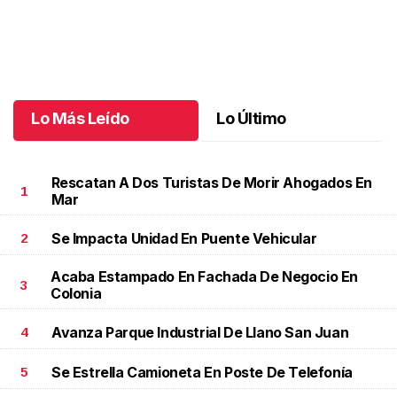
Energía y bienestar a tu alcance
.
Energía y bienestar a tu
alcance
Junio 23 l
Lo Más Leído
Lo Último
Rescatan A Dos Turistas De Morir Ahogados En
1
Mar
Se Impacta Unidad En Puente Vehicular
2
Acaba Estampado En Fachada De Negocio En
3
Colonia
Avanza Parque Industrial De Llano San Juan
4
Se Estrella Camioneta En Poste De Telefonía
5