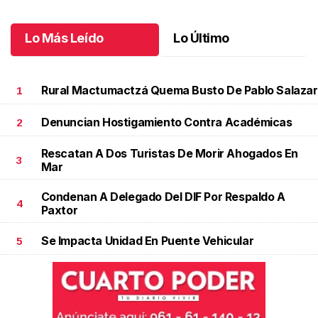
Octubre 04 l
Lo Más Leído
Lo Último
Rural Mactumactzá Quema Busto De Pablo Salazar
1
Denuncian Hostigamiento Contra Académicas
2
Rescatan A Dos Turistas De Morir Ahogados En
3
Mar
Condenan A Delegado Del DIF Por Respaldo A
4
Paxtor
Se Impacta Unidad En Puente Vehicular
5