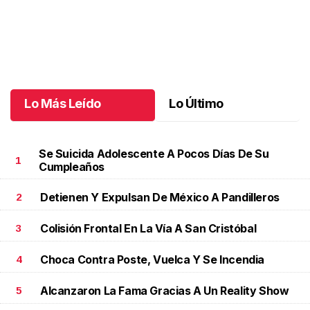
Autos clásicos invaden Tuxtla Gutiérrez
.
Autos clásicos invaden
Tuxtla Gutiérrez
Octubre 07 l
Lo Más Leído
Lo Último
Se Suicida Adolescente A Pocos Días De Su
1
Cumpleaños
Detienen Y Expulsan De México A Pandilleros
2
Colisión Frontal En La Vía A San Cristóbal
3
Choca Contra Poste, Vuelca Y Se Incendia
4
Alcanzaron La Fama Gracias A Un Reality Show
5