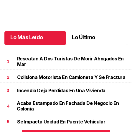
Diego Gael celebró sus fantásticos 7 años
.
Diego Gael celebró
sus fantásticos 7 años
Junio 19 l
Lo Más Leído
Lo Último
Rescatan A Dos Turistas De Morir Ahogados En
1
Mar
Colisiona Motorista En Camioneta Y Se Fractura
2
Incendio Deja Pérdidas En Una Vivienda
3
Acaba Estampado En Fachada De Negocio En
4
Colonia
Se Impacta Unidad En Puente Vehicular
5