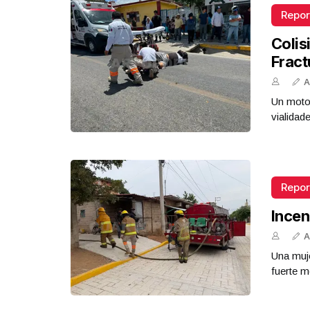
Repor
Colis
Fract
A
Un motoc
vialidad
Repor
Incen
A
Una muje
fuerte m