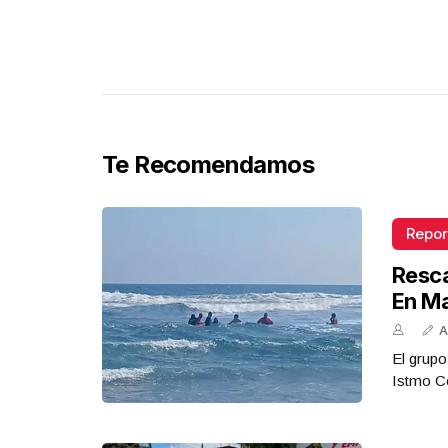
Te Recomendamos
Repor
Resca
En M
A
El grupo
Istmo Co