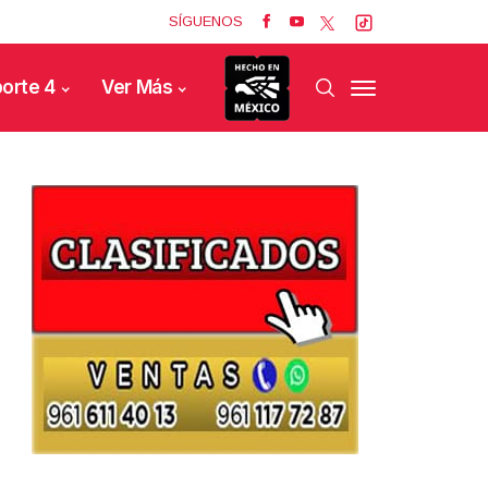
SÍGUENOS
orte 4
Ver Más