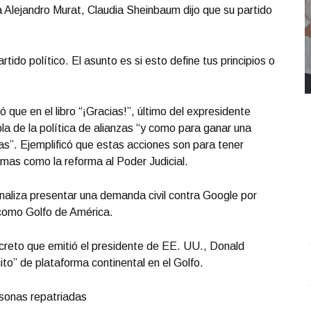
sta Alejandro Murat, Claudia Sheinbaum dijo que su partido
tido político. El asunto es si esto define tus principios o
ó que en el libro “¡Gracias!”, último del expresidente
a de la política de alianzas “y como para ganar una
as”. Ejemplificó que estas acciones son para tener
emas como la reforma al Poder Judicial.
naliza presentar una demanda civil contra Google por
 como Golfo de América.
reto que emitió el presidente de EE. UU., Donald
o” de plataforma continental en el Golfo.
REPORTE4 | 03 10 2025 con Rodolfo Flores
.
U
REPORTE4 | 03 10 2025 con Rodolfo Flores
e
sonas repatriadas
Octubre 03 l 10 Visitas
O