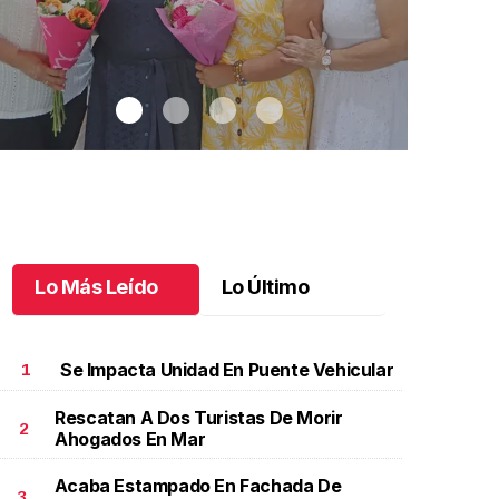
Lo Más Leído
Lo Último
Se Impacta Unidad En Puente Vehicular
1
Rescatan A Dos Turistas De Morir
2
Ahogados En Mar
na emotiva jubilación en educación especial
.
Una
Santiago cu
motiva jubilación en educación especial
Octubre 03 
Acaba Estampado En Fachada De
ctubre 04 l
3