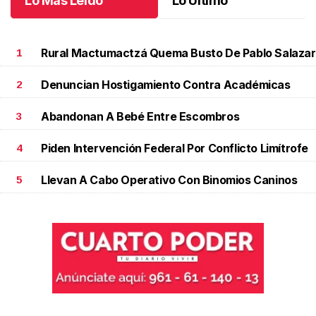
Lo Más Leído
Lo Último
Rural Mactumactzá Quema Busto De Pablo Salazar
1
Denuncian Hostigamiento Contra Académicas
2
Abandonan A Bebé Entre Escombros
3
Piden Intervención Federal Por Conflicto Limítrofe
4
Llevan A Cabo Operativo Con Binomios Caninos
5