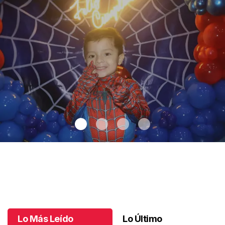
Santiago cumplió 3 años
.
Santiago cumplió 3 años
Octubre 03 l
Lo Más Leído
Lo Último