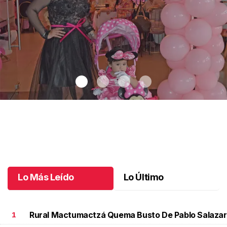
Un día especial para Aniela María
.
Un día especial para Aniela
María
Octubre 02 l
Lo Más Leído
Lo Último
Rural Mactumactzá Quema Busto De Pablo Salazar
1