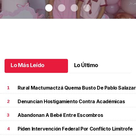
Maki celebró sus 10 años con temática coquette
.
Maki celebró
sus 10 años con temática coquette
Octubre 18 l
Lo Más Leído
Lo Último
Rural Mactumactzá Quema Busto De Pablo Salazar
1
Denuncian Hostigamiento Contra Académicas
2
Abandonan A Bebé Entre Escombros
3
Piden Intervención Federal Por Conflicto Limítrofe
4