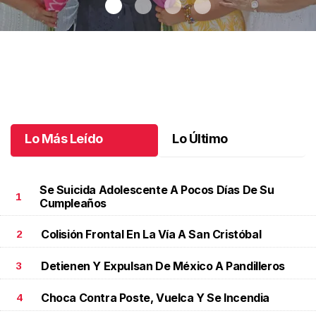
Una emotiva jubilación en educación especial
.
Una emotiva
jubilación en educación especial
Octubre 04 l
Lo Más Leído
Lo Último
Se Suicida Adolescente A Pocos Días De Su
1
Cumpleaños
Colisión Frontal En La Vía A San Cristóbal
2
Detienen Y Expulsan De México A Pandilleros
3
Choca Contra Poste, Vuelca Y Se Incendia
4