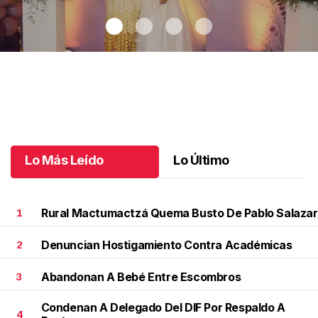
Un día de mucha fe
.
Un día de mucha fe
Junio 30 l
Lo Más Leído
Lo Último
Rural Mactumactzá Quema Busto De Pablo Salazar
1
Denuncian Hostigamiento Contra Académicas
2
Abandonan A Bebé Entre Escombros
3
Condenan A Delegado Del DIF Por Respaldo A
4