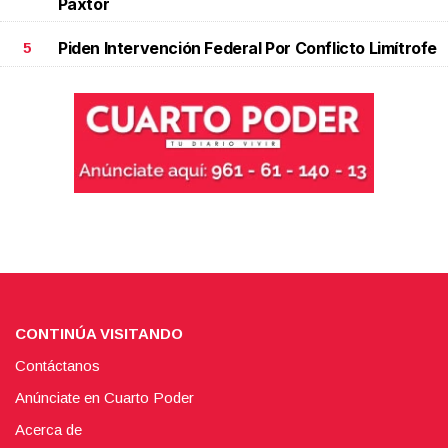
Paxtor
Piden Intervención Federal Por Conflicto Limítrofe
5
CONTINÚA VISITANDO
Contáctanos
Anúnciate en Cuarto Poder
Acerca de