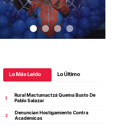
Lo Más Leído
Lo Último
Rural Mactumactzá Quema Busto De
1
Pablo Salazar
Denuncian Hostigamiento Contra
antiago cumplió 3 años
.
Santiago cumplió 3 años
Un día espec
2
Académicas
Aniela Mar
ctubre 03 l
Octubre 02 