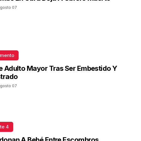
gosto 07
omento
 Adulto Mayor Tras Ser Embestido Y
strado
gosto 07
te 4
donan A Bebé Entre Escombros