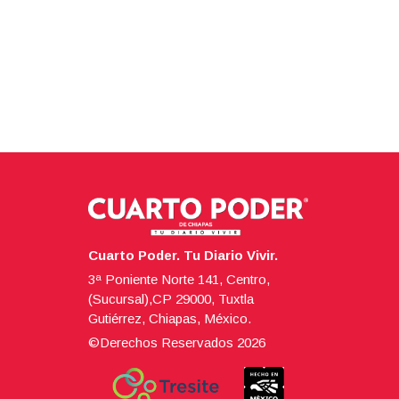
Cuarto Poder. Tu Diario Vivir.
3ª Poniente Norte 141, Centro,
(Sucursal),CP 29000, Tuxtla
Gutiérrez, Chiapas, México.
©Derechos Reservados
2026