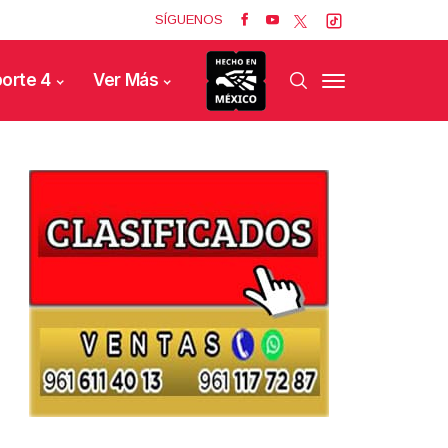
SÍGUENOS
orte 4
Ver Más