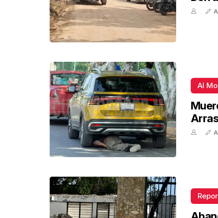
A
Al M
Muere
Arra
A
Repor
Aban