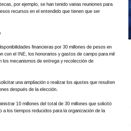
ecas, por ejemplo, se han tenido varias reuniones para
 esos recursos en el entendido que tienen que ser
a
sponibilidades financieras por 30 millones de pesos en
ón con el INE, los honorarios y gastos de campo para mil
n los mecanismos de entrega y recolección de
icitar una ampliación o realizar los ajustes que resulten
iones después de la elección.
inistrar 10 millones del total de 30 millones que solicitó
a los tiempos reducidos para la organización de la
REPORTE4 | 03 10 2025 con Rodolfo Flores
.
S
REPORTE4 | 03 10 2025 con Rodolfo Flores
O
Octubre 03 l 5 Visitas