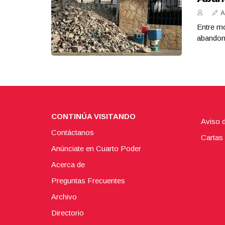
A
Entre mo
abandona
CONTINÚA VISITANDO
Aviso 
Contáctanos
Cartas 
Anúnciate en Cuarto Poder
Acerca de
Preguntas Frecuentes
Archivo
Directorio