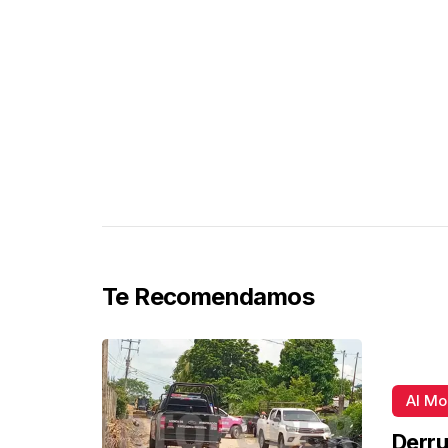
Te Recomendamos
Al M
Derru