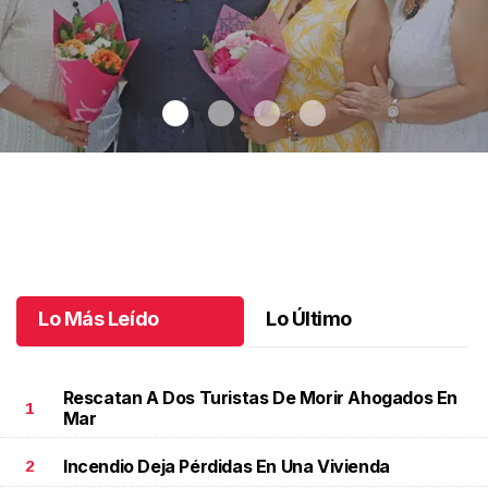
Una emotiva jubilación en educación especial
.
Una emotiva
jubilación en educación especial
Octubre 04 l
Lo Más Leído
Lo Último
Rescatan A Dos Turistas De Morir Ahogados En
1
Mar
Incendio Deja Pérdidas En Una Vivienda
2