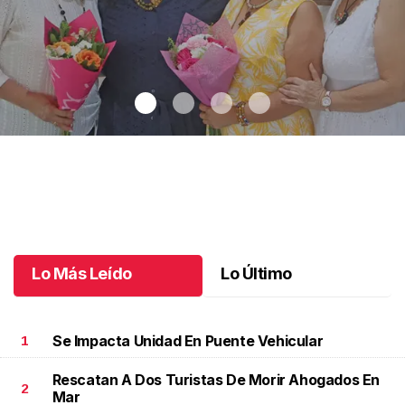
Una emotiva jubilación en educación especial
.
Una emotiva
jubilación en educación especial
Octubre 04 l
Lo Más Leído
Lo Último
Se Impacta Unidad En Puente Vehicular
1
Rescatan A Dos Turistas De Morir Ahogados En
2
Mar