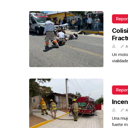
Repor
Colis
Fract
A
Un motoc
vialidad
Repor
Incen
A
Una muje
fuerte m