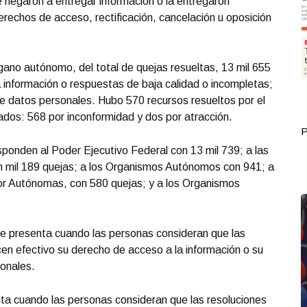
e negaron a entregar información o la entregaron
erechos de acceso, rectificación, cancelación u oposición
ano autónomo, del total de quejas resueltas, 13 mil 655
 información o respuestas de baja calidad o incompletas;
de datos personales. Hubo 570 recursos resueltos por el
tados: 568 por inconformidad y dos por atracción.
Portada Septiembre 30
P
sponden al Poder Ejecutivo Federal con 13 mil 739; a las
 mil 189 quejas; a los Organismos Autónomos con 941; a
ior Autónomas, con 580 quejas; y a los Organismos
 se presenta cuando las personas consideran que las
cen efectivo su derecho de acceso a la información o su
sonales.
nta cuando las personas consideran que las resoluciones