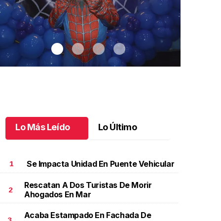
Lo Más Leído
Lo Último
Se Impacta Unidad En Puente Vehicular
1
Rescatan A Dos Turistas De Morir
2
Ahogados En Mar
antiago cumplió 3 años
.
Santiago cumplió 3 años
Un día espec
Aniela Mar
ctubre 03 l
Acaba Estampado En Fachada De
Octubre 02 
3