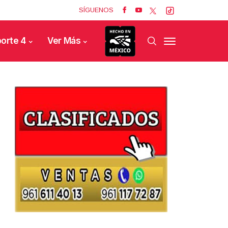
SÍGUENOS
orte 4
Ver Más