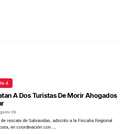
Plástico
Octubre 02 l 6 Visitas
te 4
tan A Dos Turistas De Morir Ahogados
ar
gosto 06
 de rescate de Salvavidas, adscrito a la Fiscalía Regional
sta, en coordinación con ...