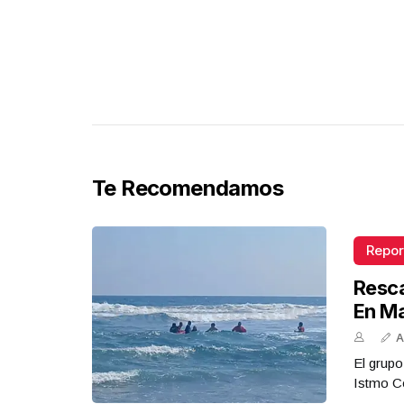
Te Recomendamos
Repor
Resca
En M
A
El grupo
Istmo Co