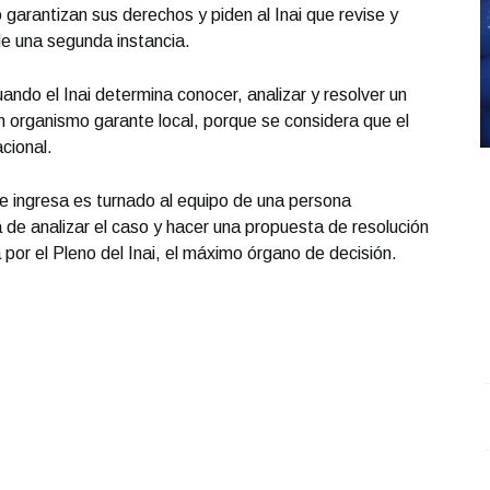
garantizan sus derechos y piden al Inai que revise y
de una segunda instancia.
ando el Inai determina conocer, analizar y resolver un
un organismo garante local, porque se considera que el
cional.
e ingresa es turnado al equipo de una persona
 de analizar el caso y hacer una propuesta de resolución
por el Pleno del Inai, el máximo órgano de decisión.
Entrevista con Ciro Castillo; en el estudio Carlos
S
Robledo - Cirujano Plástico
.
Entrevista con Ciro
O
Castillo; en el estudio Carlos Robledo - Cirujano