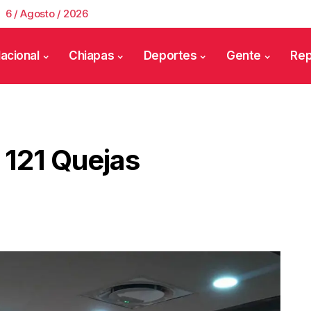
6 / Agosto / 2026
acional
Chiapas
Deportes
Gente
Rep
l 121 Quejas