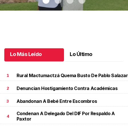
Montse y Salvador unieron sus vidas
.
Montse y Salvador unieron
sus vidas
Octubre 09 l
Lo Más Leído
Lo Último
Rural Mactumactzá Quema Busto De Pablo Salazar
1
Denuncian Hostigamiento Contra Académicas
2
Abandonan A Bebé Entre Escombros
3
Condenan A Delegado Del DIF Por Respaldo A
4
Paxtor