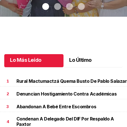
Una emotiva jubilación en educación especial
.
Una emotiva
jubilación en educación especial
Octubre 04 l
Lo Más Leído
Lo Último
Rural Mactumactzá Quema Busto De Pablo Salazar
1
Denuncian Hostigamiento Contra Académicas
2
Abandonan A Bebé Entre Escombros
3
Condenan A Delegado Del DIF Por Respaldo A
4
Paxtor