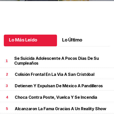
Una emotiva jubilación en educación especial
.
Una emotiva
jubilación en educación especial
Octubre 04 l
Lo Más Leído
Lo Último
Se Suicida Adolescente A Pocos Días De Su
1
Cumpleaños
Colisión Frontal En La Vía A San Cristóbal
2
Detienen Y Expulsan De México A Pandilleros
3
Choca Contra Poste, Vuelca Y Se Incendia
4
Alcanzaron La Fama Gracias A Un Reality Show
5