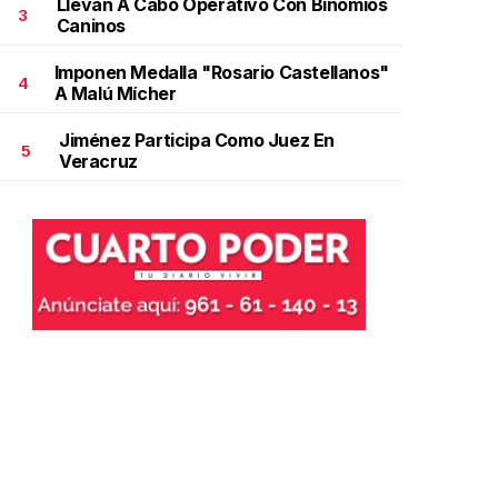
Llevan A Cabo Operativo Con Binomios
3
Caninos
Imponen Medalla "Rosario Castellanos"
4
A Malú Mícher
Jiménez Participa Como Juez En
5
Veracruz