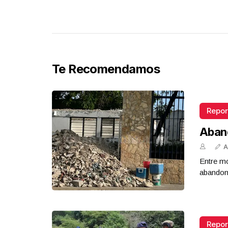
Te Recomendamos
Repor
Aban
A
Entre mo
abandona
Repor