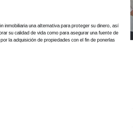
n inmobiliaria una alternativa para proteger su dinero, así
rar su calidad de vida como para asegurar una fuente de
 por la adquisición de propiedades con el fin de ponerlas
REPORTE4 | 03 10 2025 con Rodolfo Flores
.
U
REPORTE4 | 03 10 2025 con Rodolfo Flores
e
Octubre 03 l 10 Visitas
O