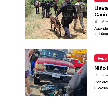
Lleva
Cani
A
Autorida
de búsq
Repor
Niño 
A
Con dive
motoneta