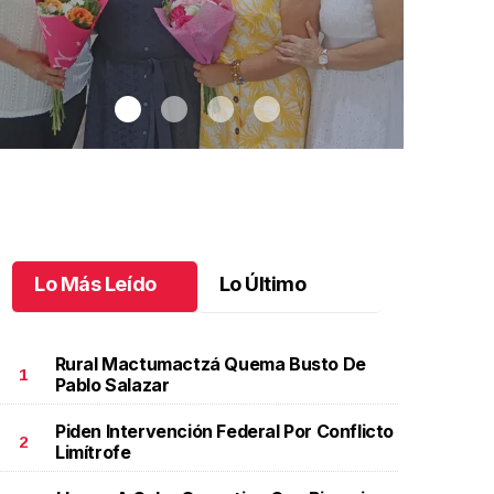
Lo Más Leído
Lo Último
Rural Mactumactzá Quema Busto De
1
Pablo Salazar
Piden Intervención Federal Por Conflicto
na emotiva jubilación en educación especial
.
Una
Santiago cu
2
Limítrofe
motiva jubilación en educación especial
Octubre 03 
ctubre 04 l