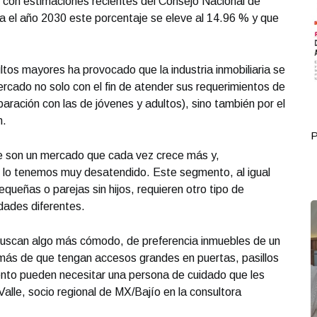
o con estimaciones recientes del Consejo Nacional de
a el año 2030 este porcentaje se eleve al 14.96 % y que
tos mayores ha provocado que la industria inmobiliaria se
ado no solo con el fin de atender sus requerimientos de
aración con las de jóvenes y adultos), sino también por el
n.
Portada Octubre 01
P
e son un mercado que cada vez crece más y,
 lo tenemos muy desatendido. Este segmento, al igual
equeñas o parejas sin hijos, requieren otro tipo de
dades diferentes.
 buscan algo más cómodo, de preferencia inmuebles de un
más de que tengan accesos grandes en puertas, pasillos
nto pueden necesitar una persona de cuidado que les
alle, socio regional de MX/Bajío en la consultora