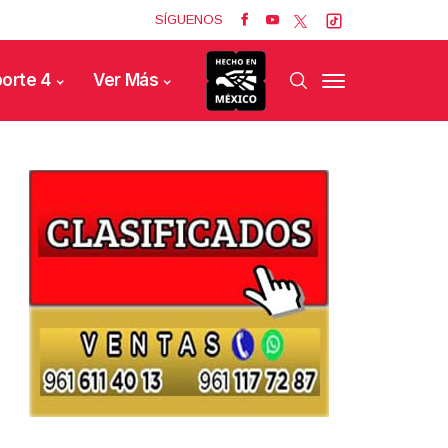
SÍGUENOS
orte 4
Ver Más