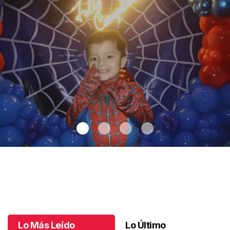
Santiago cumplió 3 años
.
Santiago cumplió 3 años
Octubre 03 l
Lo Más Leído
Lo Último