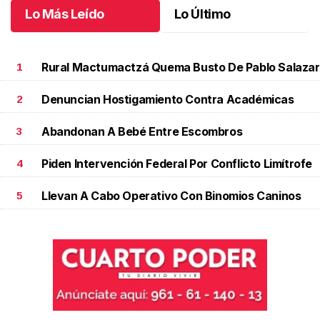
Lo Más Leído
Lo Último
Rural Mactumactzá Quema Busto De Pablo Salazar
1
Denuncian Hostigamiento Contra Académicas
2
Abandonan A Bebé Entre Escombros
3
Piden Intervención Federal Por Conflicto Limítrofe
4
Llevan A Cabo Operativo Con Binomios Caninos
5