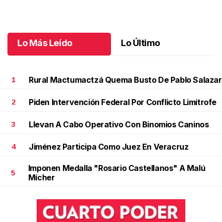
Julio 08 l
Lo Más Leído
Lo Último
Rural Mactumactzá Quema Busto De Pablo Salazar
1
Piden Intervención Federal Por Conflicto Limítrofe
2
Llevan A Cabo Operativo Con Binomios Caninos
3
Jiménez Participa Como Juez En Veracruz
4
Imponen Medalla "Rosario Castellanos" A Malú
5
Mícher