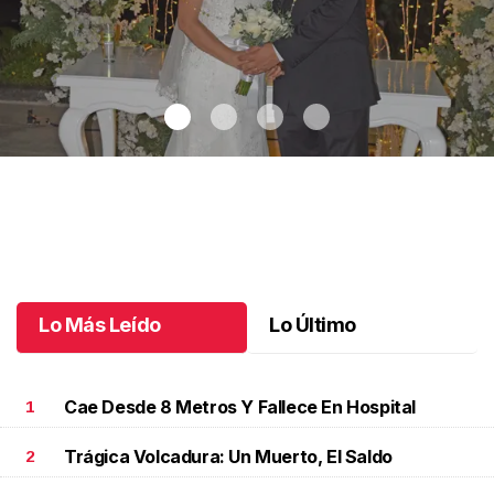
Maricarmen y Alejandro unieron sus vidas
.
Maricarmen y
Alejandro unieron sus vidas
Octubre 08 l
Lo Más Leído
Lo Último
Cae Desde 8 Metros Y Fallece En Hospital
1
Trágica Volcadura: Un Muerto, El Saldo
2