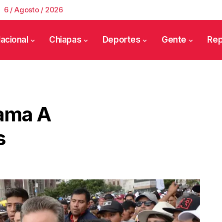
6 / Agosto / 2026
acional
Chiapas
Deportes
Gente
Rep
lama A
s