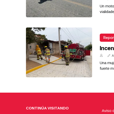
Un motoc
vialidad
Repor
Incen
A
Una muje
fuerte m
CONTINÚA VISITANDO
Aviso 