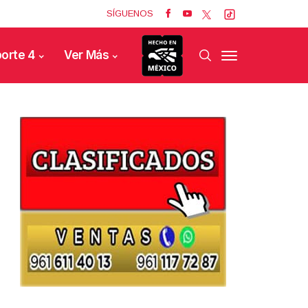
SÍGUENOS
orte 4
Ver Más