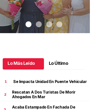
Lo Más Leído
Lo Último
Se Impacta Unidad En Puente Vehicular
1
Rescatan A Dos Turistas De Morir
2
Ahogados En Mar
na emotiva jubilación en educación especial
.
Una
Santiago cu
motiva jubilación en educación especial
Octubre 03 
Acaba Estampado En Fachada De
ctubre 04 l
3