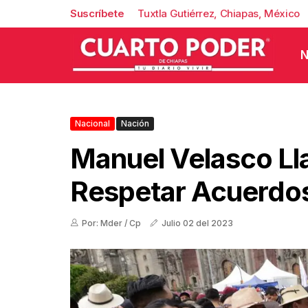
Suscríbete
Tuxtla Gutiérrez, Chiapas, México
N
Nacional
Nación
Manuel Velasco L
Respetar Acuerdo
Por: Mder / Cp
Julio 02 del 2023