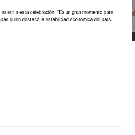
asistir a esta celebración. “Es un gran momento para
apas quien destacó la estabilidad económica del país.
REPORTE4 | 03 10 2025 con Rodolfo Flores
.
U
REPORTE4 | 03 10 2025 con Rodolfo Flores
e
Octubre 03 l 11 Visitas
O