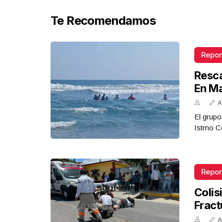
Te Recomendamos
Repor
Resca
En M
A
El grupo
Istmo Co
Repor
Colis
Fract
A