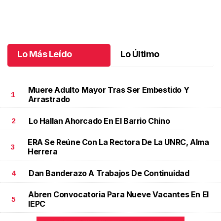
Santiago cumplió 3 años
.
Santiago cumplió 3 años
Octubre 03 l
Lo Más Leído
Lo Último
Muere Adulto Mayor Tras Ser Embestido Y
1
Arrastrado
Lo Hallan Ahorcado En El Barrio Chino
2
ERA Se Reúne Con La Rectora De La UNRC, Alma
3
Herrera
Dan Banderazo A Trabajos De Continuidad
4
Abren Convocatoria Para Nueve Vacantes En El
5
IEPC