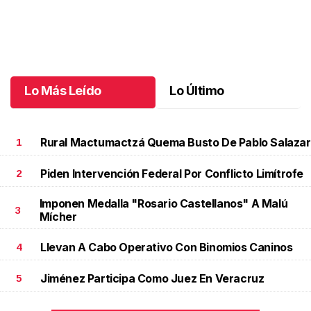
Un día especial para Aniela María
.
Un día especial para Aniela
María
Octubre 02 l
Lo Más Leído
Lo Último
Rural Mactumactzá Quema Busto De Pablo Salazar
1
Piden Intervención Federal Por Conflicto Limítrofe
2
Imponen Medalla "Rosario Castellanos" A Malú
3
Mícher
Llevan A Cabo Operativo Con Binomios Caninos
4
Jiménez Participa Como Juez En Veracruz
5