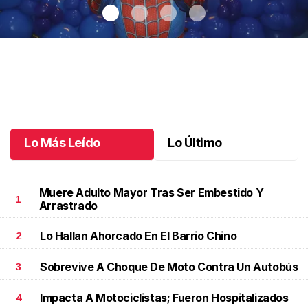
Santiago cumplió 3 años
.
Santiago cumplió 3 años
Octubre 03 l
Lo Más Leído
Lo Último
Muere Adulto Mayor Tras Ser Embestido Y
1
Arrastrado
Lo Hallan Ahorcado En El Barrio Chino
2
Sobrevive A Choque De Moto Contra Un Autobús
3
Impacta A Motociclistas; Fueron Hospitalizados
4