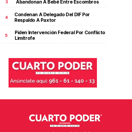
Abandonan A Bebé Entre Escombros
3
Condenan A Delegado Del DIF Por
4
Respaldo A Paxtor
Piden Intervención Federal Por Conflicto
5
Limítrofe