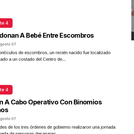
te 4
donan A Bebé Entre Escombros
gosto 07
ntículos de escombros, un recién nacido fue localizado
do a un costado del Centro de...
te 4
n A Cabo Operativo Con Binomios
nos
REPORTE4 | 03 10 2025 con Rodolfo Flores
.
U
gosto 07
REPORTE4 | 03 10 2025 con Rodolfo Flores
e
des de los tres órdenes de gobierno realizaron una jornada
Octubre 03 l 10 Visitas
O
ueda de personas desaparec...