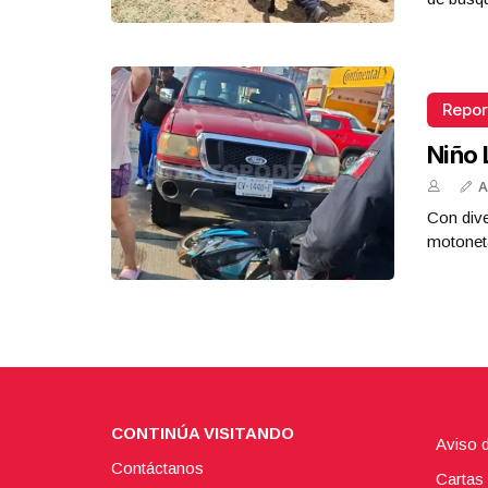
Repor
Niño 
A
Con dive
motoneta
CONTINÚA VISITANDO
Aviso 
Contáctanos
Cartas 