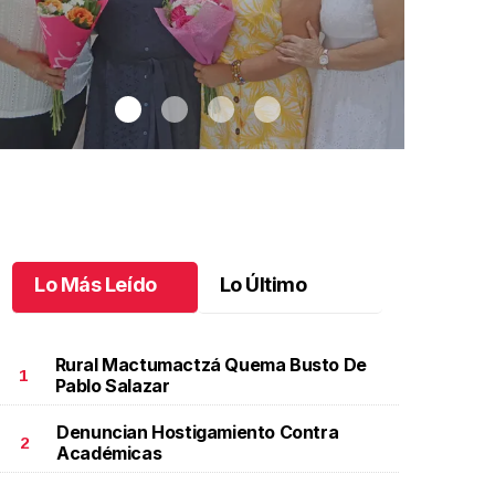
Lo Más Leído
Lo Último
Rural Mactumactzá Quema Busto De
1
Pablo Salazar
Denuncian Hostigamiento Contra
na emotiva jubilación en educación especial
.
Una
Santiago cu
2
Académicas
motiva jubilación en educación especial
Octubre 03 
ctubre 04 l