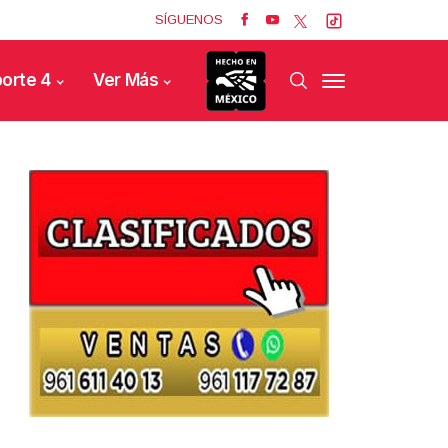
SÍGUENOS
orte 4
Ver Más