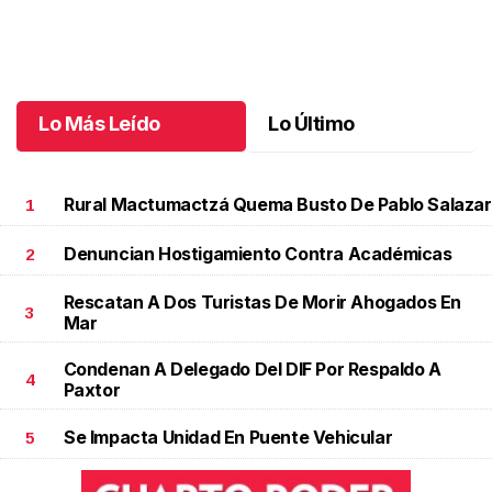
Autos clásicos invaden Tuxtla Gutiérrez
.
Autos clásicos invaden
Tuxtla Gutiérrez
Octubre 07 l
Lo Más Leído
Lo Último
Rural Mactumactzá Quema Busto De Pablo Salazar
1
Denuncian Hostigamiento Contra Académicas
2
Rescatan A Dos Turistas De Morir Ahogados En
3
Mar
Condenan A Delegado Del DIF Por Respaldo A
4
Paxtor
Se Impacta Unidad En Puente Vehicular
5