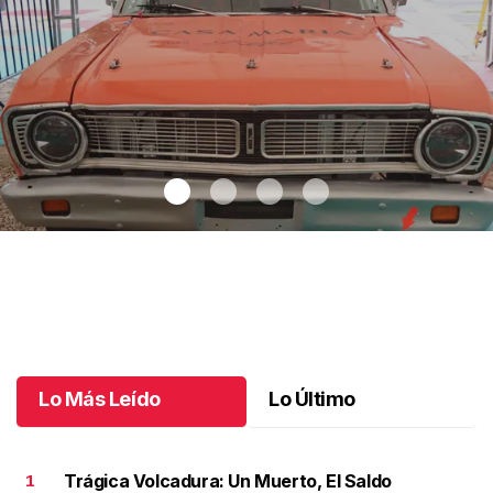
Autos clásicos invaden Tuxtla Gutiérrez
.
Autos clásicos invaden
Tuxtla Gutiérrez
Octubre 07 l
Lo Más Leído
Lo Último
Trágica Volcadura: Un Muerto, El Saldo
1