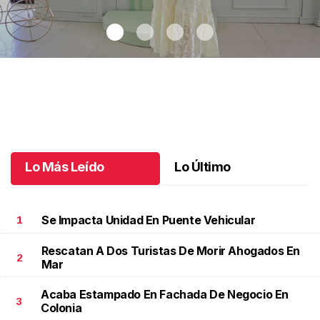
Lucio, un bebé muy deseado
.
Lucio, un bebé muy deseado
Julio 03 l
Lo Más Leído
Lo Último
Se Impacta Unidad En Puente Vehicular
1
Rescatan A Dos Turistas De Morir Ahogados En
2
Mar
Acaba Estampado En Fachada De Negocio En
3
Colonia