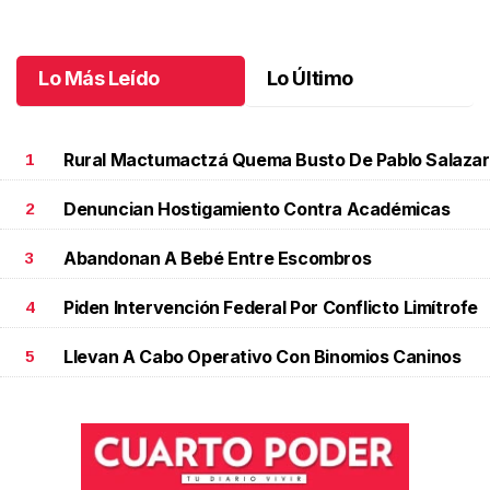
Octubre 23 l
Lo Más Leído
Lo Último
Rural Mactumactzá Quema Busto De Pablo Salazar
1
Denuncian Hostigamiento Contra Académicas
2
Abandonan A Bebé Entre Escombros
3
Piden Intervención Federal Por Conflicto Limítrofe
4
Llevan A Cabo Operativo Con Binomios Caninos
5