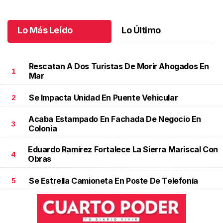
Lo Más Leído
Lo Último
Rescatan A Dos Turistas De Morir Ahogados En
1
Mar
Se Impacta Unidad En Puente Vehicular
2
Acaba Estampado En Fachada De Negocio En
3
Colonia
Eduardo Ramírez Fortalece La Sierra Mariscal Con
4
Obras
Se Estrella Camioneta En Poste De Telefonía
5