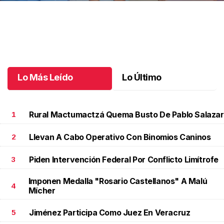
Bautizo y primer año de Patricio
.
Bautizo y primer año de
Patricio
Octubre 07 l
Lo Más Leído
Lo Último
Rural Mactumactzá Quema Busto De Pablo Salazar
1
Llevan A Cabo Operativo Con Binomios Caninos
2
Piden Intervención Federal Por Conflicto Limítrofe
3
Imponen Medalla "Rosario Castellanos" A Malú
4
Mícher
Jiménez Participa Como Juez En Veracruz
5