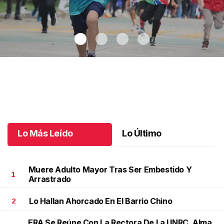
Solo Para Peques llegó a su quinta edición
.
Solo Para Peques
llegó a su quinta edición
Octubre 13 l
Lo Más Leído
Lo Último
Muere Adulto Mayor Tras Ser Embestido Y
1
Arrastrado
Lo Hallan Ahorcado En El Barrio Chino
2
ERA Se Reúne Con La Rectora De La UNRC, Alma