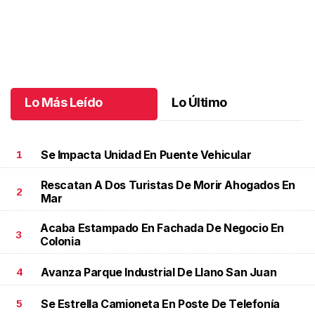
Maki celebró sus 10 años con temática coquette
.
Maki celebró
sus 10 años con temática coquette
Octubre 18 l
Lo Más Leído
Lo Último
Se Impacta Unidad En Puente Vehicular
1
Rescatan A Dos Turistas De Morir Ahogados En
2
Mar
Acaba Estampado En Fachada De Negocio En
3
Colonia
Avanza Parque Industrial De Llano San Juan
4
Se Estrella Camioneta En Poste De Telefonía
5