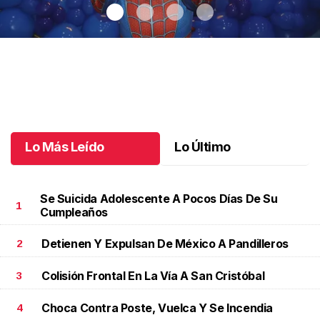
Santiago cumplió 3 años
.
Santiago cumplió 3 años
Octubre 03 l
Lo Más Leído
Lo Último
Se Suicida Adolescente A Pocos Días De Su
1
Cumpleaños
Detienen Y Expulsan De México A Pandilleros
2
Colisión Frontal En La Vía A San Cristóbal
3
Choca Contra Poste, Vuelca Y Se Incendia
4