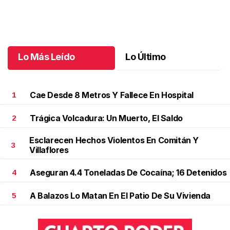
Una emotiva jubilación en educación especial
.
Una emotiva
jubilación en educación especial
Octubre 04 l
Lo Más Leído
Lo Último
Cae Desde 8 Metros Y Fallece En Hospital
1
Trágica Volcadura: Un Muerto, El Saldo
2
Esclarecen Hechos Violentos En Comitán Y
3
Villaflores
Aseguran 4.4 Toneladas De Cocaína; 16 Detenidos
4
A Balazos Lo Matan En El Patio De Su Vivienda
5