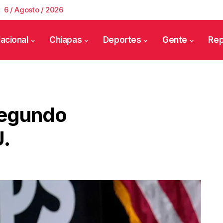
6 / Agosto / 2026
acional
Chiapas
Deportes
Gente
Rep
Segundo
.