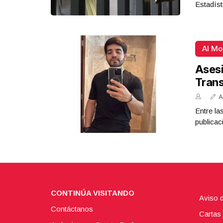
Estadíst
Al M
Asesi
Tran
A
Entre la
publicac
CONTINÚA VISITANDO
Aviso 
Contáctanos
Cartas 