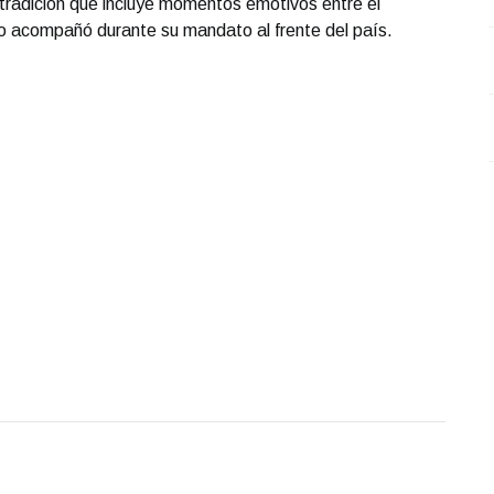
tradición que incluye momentos emotivos entre el
Plástico
 lo acompañó durante su mandato al frente del país.
Octubre 02 l 5 Visitas