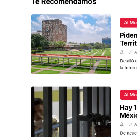
Te Recomendamos
Al M
Piden
Terri
A
Detalló 
la Infor
Al M
Hay 1
Méxi
A
De acue