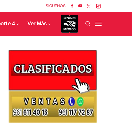
SÍGUENOS
orte 4
Ver Más