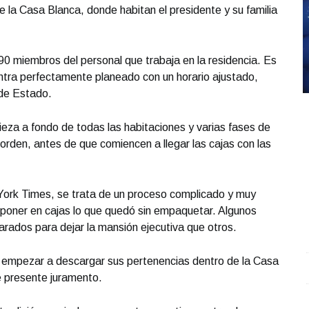
la Casa Blanca, donde habitan el presidente y su familia
90 miembros del personal que trabaja en la residencia. Es
tra perfectamente planeado con un horario ajustado,
 de Estado.
ieza a fondo de todas las habitaciones y varias fases de
rden, antes de que comiencen a llegar las cajas con las
York Times, se trata de un proceso complicado y muy
poner en cajas lo que quedó sin empaquetar. Algunos
rados para dejar la mansión ejecutiva que otros.
empezar a descargar sus pertenencias dentro de la Casa
Entrevista con Ciro Castillo; en el estudio Carlos
S
e presente juramento.
Robledo - Cirujano Plástico
.
Entrevista con Ciro
O
Castillo; en el estudio Carlos Robledo - Cirujano