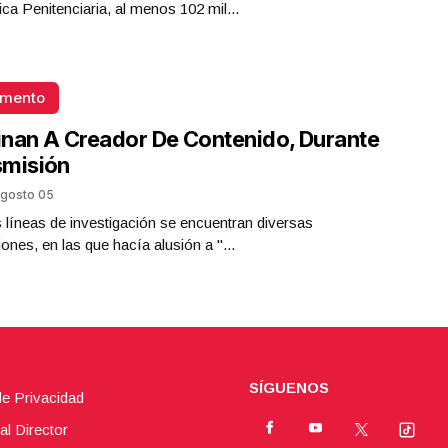
ica Penitenciaria, al menos 102 mil...
omento
nan A Creador De Contenido, Durante
smisión
gosto 05
s líneas de investigación se encuentran diversas
iones, en las que hacía alusión a "...
SÍGUENOS
de Privacidad
al Director