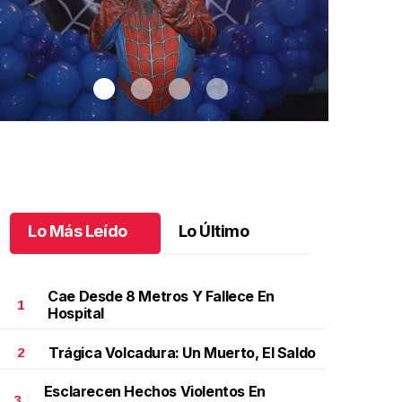
Lo Más Leído
Lo Último
Cae Desde 8 Metros Y Fallece En
1
Hospital
Trágica Volcadura: Un Muerto, El Saldo
2
antiago cumplió 3 años
.
Santiago cumplió 3 años
Un día espec
Aniela Mar
ctubre 03 l
Esclarecen Hechos Violentos En
Octubre 02 
3