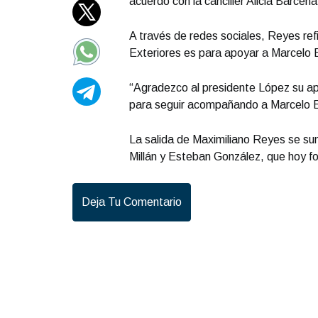
acuerdo con la canciller Alicia Bárcena
A través de redes sociales, Reyes refi
Exteriores es para apoyar a Marcelo E
“Agradezco al presidente López su ap
para seguir acompañando a Marcelo Eb
La salida de Maximiliano Reyes se su
Millán y Esteban González, que hoy f
Deja Tu Comentario