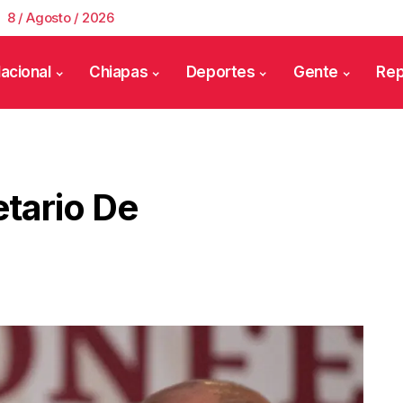
8 / Agosto / 2026
acional
Chiapas
Deportes
Gente
Rep
tario De