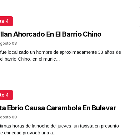
Presidenta Claudia Sheinbaum
Octubre 06 l 21 Visitas
te 4
llan Ahorcado En El Barrio Chino
gosto 08
a fue localizado un hombre de aproximadamente 33 años de
el barrio Chino, en el munic...
te 4
ta Ebrio Causa Carambola En Bulevar
gosto 08
ltimas horas de la noche del jueves, un taxista en presunto
e ebriedad provocó una a...