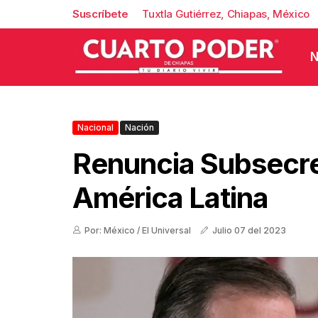
Suscríbete
Tuxtla Gutiérrez, Chiapas, México
N
Nacional
Nación
Renuncia Subsecre
América Latina
Por: México / El Universal
Julio 07 del 2023