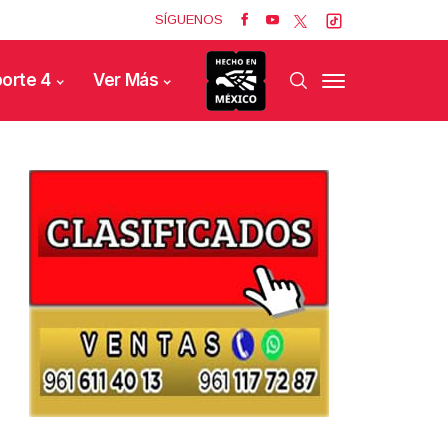
SÍGUENOS
orte 4
Ver Más