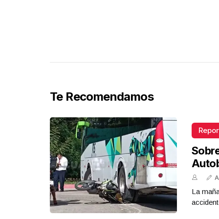
Te Recomendamos
Repor
Sobr
Auto
A
La mañan
accident