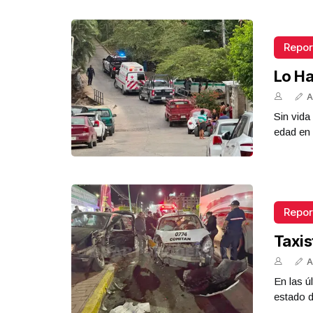
Repor
Lo Ha
A
Sin vid
edad en 
Repor
Taxis
A
En las ú
estado d