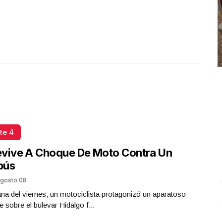
te 4
evive A Choque De Moto Contra Un
bús
gosto 08
a del viernes, un motociclista protagonizó un aparatoso
Conferencia de prensa matutina. Lunes 06 de Octubre
A
e sobre el bulevar Hidalgo f...
2025 | Presidenta Claudia Sheinbaum
.
Conferencia de
c
prensa matutina. Lunes 06 de Octubre 2025 |
O