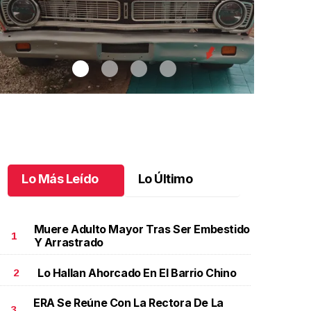
Lo Más Leído
Lo Último
Muere Adulto Mayor Tras Ser Embestido
1
Y Arrastrado
Lo Hallan Ahorcado En El Barrio Chino
2
utos clásicos invaden Tuxtla Gutiérrez
.
Autos
Bautizo y pr
lásicos invaden Tuxtla Gutiérrez
de Patricio
ERA Se Reúne Con La Rectora De La
ctubre 07 l
Octubre 07 
3